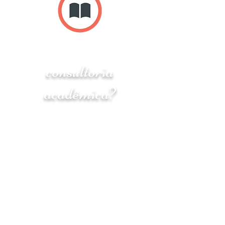
Você sabe o que é
consultoria
acadêmica?
É um auxílio personalizado para
lidar com tarefas que antecedem o
ingresso em universidades, tanto
para curso de graduação quanto
para mestrado ou doutorado.